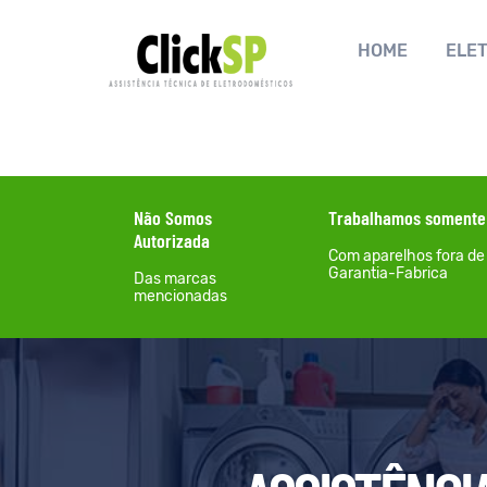
HOME
ELE
Não Somos
Trabalhamos somente
Autorizada
Com aparelhos fora de
Garantia-Fabrica
Das marcas
mencionadas