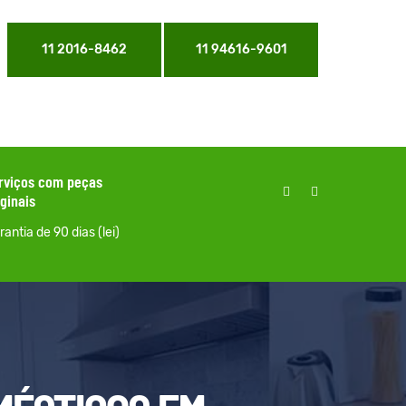
11 2016-8462
11 94616-9601
rviços com peças
iginais
antia de 90 dias (lei)