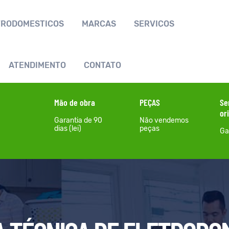
TRODOMÉSTICOS
MARCAS
SERVIÇOS
ATENDIMENTO
CONTATO
Mão de obra
PEÇAS
Se
or
Garantia de 90
Não vendemos
dias (lei)
peças
Gar