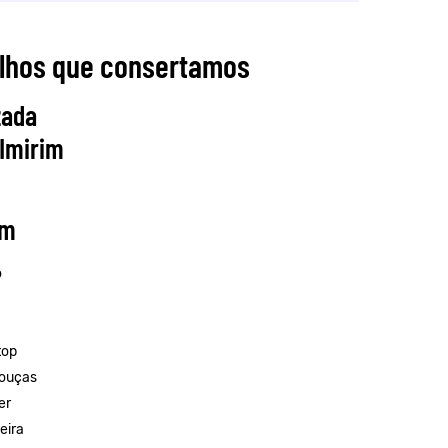
elhos que consertamos
zada
 Imirim
im
o
top
louças
er
eira